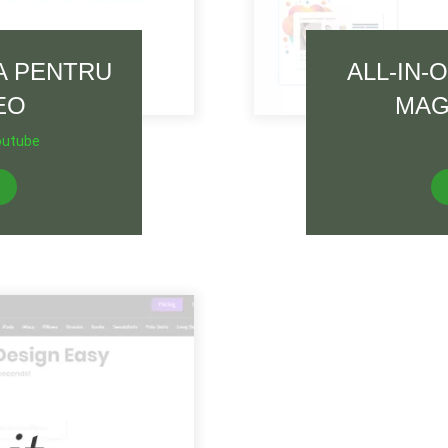
A PENTRU
ALL-IN-
EO
MAG
utube