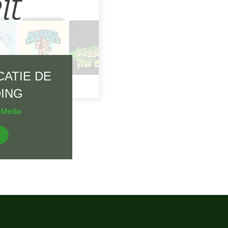
CATIE DE
DING
 Media